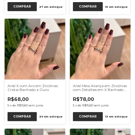
COMPRAR
COMPRAR
27
em estoque
16
em estoque
Anel X com Aro em Zircônias
Anel Meia Aliança em Zircônias
Cristal Banhado a Ouro
com Detalhes em X Banhado a
Ouro
R$68,00
R$78,00
5
x
de
R$13,60
sem juros
5
x
de
R$15,60
sem juros
COMPRAR
COMPRAR
24
em estoque
19
em estoque