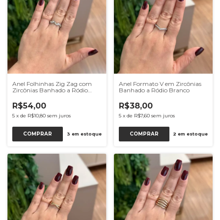
Anel Folhinhas Zig Zag com
Anel Formato V em Zircônias
Zircônias Banhado a Ródio
Banhado a Ródio Branco
Branco
R$54,00
R$38,00
5
x
de
R$10,80
sem juros
5
x
de
R$7,60
sem juros
COMPRAR
COMPRAR
3
em estoque
2
em estoque