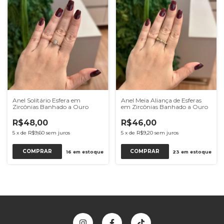
Anel Solitário Esfera em
Anel Meia Aliança de Esferas
Zircônias Banhado a Ouro
em Zircônias Banhado a Ouro
R$48,00
R$46,00
5
x
de
R$9,60
sem juros
5
x
de
R$9,20
sem juros
COMPRAR
COMPRAR
16
em estoque
23
em estoque