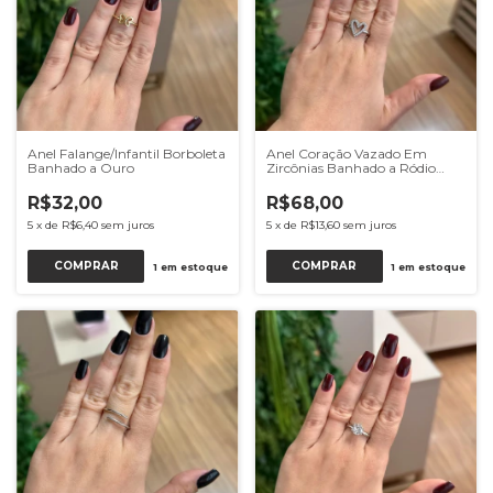
Anel Falange/Infantil Borboleta
Anel Coração Vazado Em
Banhado a Ouro
Zircônias Banhado a Ródio
Branco
R$32,00
R$68,00
5
x
de
R$6,40
sem juros
5
x
de
R$13,60
sem juros
COMPRAR
COMPRAR
1
em estoque
1
em estoque