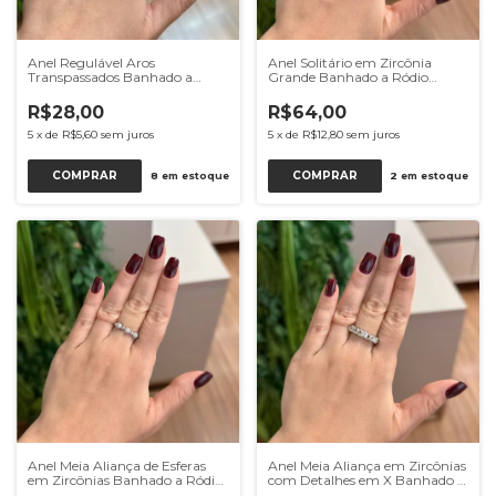
Anel Regulável Aros
Anel Solitário em Zircônia
Transpassados Banhado a
Grande Banhado a Ródio
Ródio Branco
Branco
R$28,00
R$64,00
5
x
de
R$5,60
sem juros
5
x
de
R$12,80
sem juros
COMPRAR
8
em estoque
2
em estoque
Anel Meia Aliança de Esferas
Anel Meia Aliança em Zircônias
em Zircônias Banhado a Ródio
com Detalhes em X Banhado a
Branco
Ródio Branco