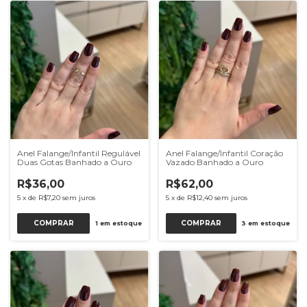
Anel Falange/Infantil Regulável
Anel Falange/Infantil Coração
Duas Gotas Banhado a Ouro
Vazado Banhado a Ouro
R$36,00
R$62,00
5
x
de
R$7,20
sem juros
5
x
de
R$12,40
sem juros
COMPRAR
1
em estoque
3
em estoque