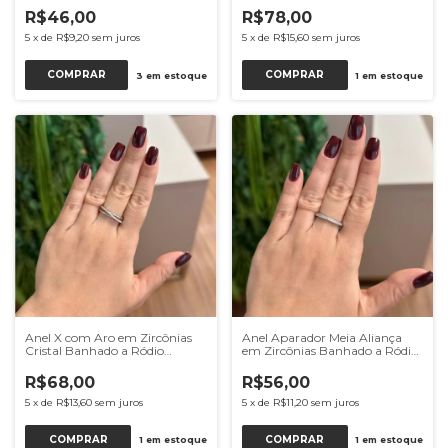
R$46,00
R$78,00
5
x
de
R$9,20
sem juros
5
x
de
R$15,60
sem juros
COMPRAR
COMPRAR
3
em estoque
1
em estoque
Anel X com Aro em Zircônias
Anel Aparador Meia Aliança
Cristal Banhado a Ródio
em Zircônias Banhado a Ródio
Branco
Branco
R$68,00
R$56,00
5
x
de
R$13,60
sem juros
5
x
de
R$11,20
sem juros
COMPRAR
COMPRAR
1
em estoque
1
em estoque