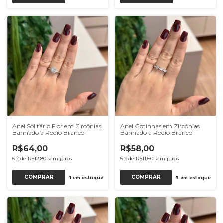
Anel Solitário Flor em Zircônias
Anel Gotinhas em Zircônias
Banhado a Ródio Branco
Banhado a Ródio Branco
R$64,00
R$58,00
5
x
de
R$12,80
sem juros
5
x
de
R$11,60
sem juros
COMPRAR
COMPRAR
1
em estoque
3
em estoque