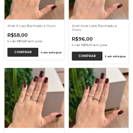
Anel X Liso Banhado a Ouro
Anel Aros Lisos Banhado a
Ouro
R$58,00
R$96,00
5
x
de
R$11,60
sem juros
5
x
de
R$19,20
sem juros
COMPRAR
4
em estoque
COMPRAR
3
em estoque