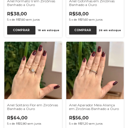
Anel Formato V em Zircônias
Anel Gotinhas em Zircônias
Banhado a Ouro
Banhado a Ouro
R$38,00
R$58,00
5
x
de
R$7,60
sem juros
5
x
de
R$11,60
sem juros
COMPRAR
COMPRAR
18
em estoque
26
em estoque
Anel Solitário Flor em Zircônias
Anel Aparador Meia Aliança
Banhado a Ouro
em Zircônias Banhado a Ouro
R$64,00
R$56,00
5
x
de
R$12,80
sem juros
5
x
de
R$11,20
sem juros