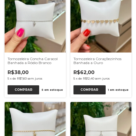
Tornozeleira Concha Caracol
Tornozeleira Coraçõezinhos
Banhada a Ródio Branco
Banhada a Ouro
R$38,00
R$62,00
5
x
de
R$7,60
sem juros
5
x
de
R$12,40
sem juros
5
em estoque
1
em estoque