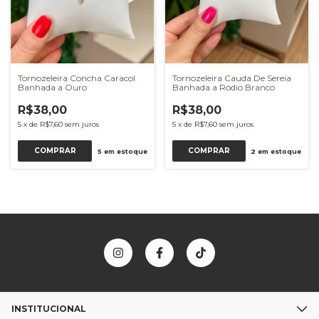
Tornozeleira Concha Caracol
Tornozeleira Cauda De Sereia
Banhada a Ouro
Banhada a Ródio Branco
R$38,00
R$38,00
5
x
de
R$7,60
sem juros
5
x
de
R$7,60
sem juros
5
em estoque
2
em estoque
INSTITUCIONAL