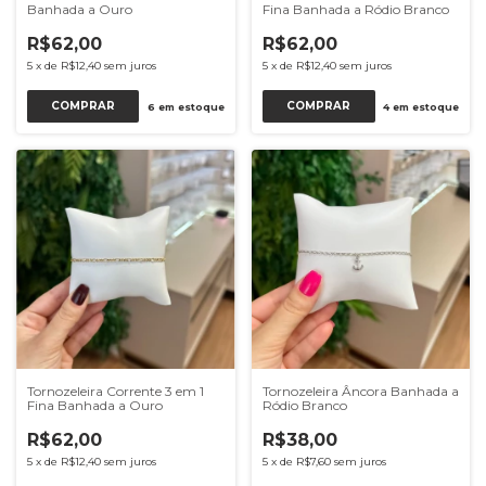
Banhada a Ouro
Fina Banhada a Ródio Branco
R$62,00
R$62,00
5
x
de
R$12,40
sem juros
5
x
de
R$12,40
sem juros
6
em estoque
4
em estoque
Tornozeleira Corrente 3 em 1
Tornozeleira Âncora Banhada a
Fina Banhada a Ouro
Ródio Branco
R$62,00
R$38,00
5
x
de
R$12,40
sem juros
5
x
de
R$7,60
sem juros