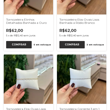
Tornozeleira Elinhos
Tornozeleira Elos Ovais Lisos
Detalhados Banhada a Ouro
Banhada a Ródio Branco
R$62,00
R$62,00
5
x
de
R$12,40
sem juros
5
x
de
R$12,40
sem juros
5
em estoque
3
em estoque
Tornozeleira Elos Ovais Lisos
Tornozeleira Corrente 3 em 1