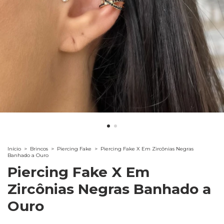
Início
>
Brincos
>
Piercing Fake
>
Piercing Fake X Em Zircônias Negras
Banhado a Ouro
Piercing Fake X Em
Zircônias Negras Banhado a
Ouro