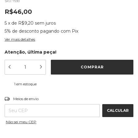
SKU:
7590
R$46,00
5
x
de
R$9,20
sem juros
5% de desconto
pagando com Pix
Ver mais detalhes
Atenção, última peça!
1
em estoque
ALTERAR CEP
Entregas para o CEP:
Meios de envio
CALCULAR
Não sei meu CEP